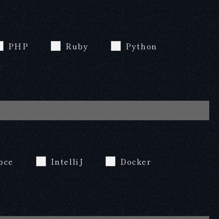
PHP
Ruby
Python
pce
IntelliJ
Docker