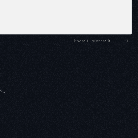
1
0
1:1
い。